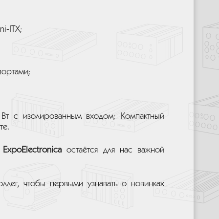
i-ITX;
портами;
Вт с изолированным входом; Компактный
те.
в
ExpoElectronica
остаётся для нас важной
оллег, чтобы первыми узнавать о новинках