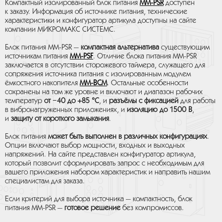
Компактный изолированный блок питания
MM-PSR
доступен
к заказу. Информация об источнике питания, технические
характеристики и конфигуратор артикула доступны на сайте
компании МИКРОМАКС СИСТЕМС.
Блок питания MM-PSR —
компактная альтернатива
существующим
источникам питания
MM-PSF
. Отличие блока питания MM-PSR
заключается в отсутствии сторожевого таймера, служащего для
сопряжения источника питания с изолированным модулем
ёмкостного накопителя
MM-BCM
. Остальные особенности
сохранены на том же уровне и включают и диапазон рабочих
температур
от −40 до +85 °C
, и
разъёмы с фиксацией
для работы
в вибронагруженных приложениях, и
изоляцию до 1500 В
,
и
защиту от короткого замыкания
.
Блок питания
может быть выполнен в различных конфигурациях
.
Опции включают выбор мощности, входных и выходных
напряжений. На сайте представлен конфигуратор артикула,
который позволит сформулировать запрос с необходимым для
вашего приложения набором характеристик и направить нашим
специалистам для заказа.
Если критерий для выбора источника — компактность, блок
питания MM-PSR —
готовое решение
без компромиссов.