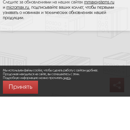
Следите за обновлениями на наших сайтах
mmaxsystems.ru
и
micromax.ru
, подписывайте ваших коллег, чтобы первыми
узнавать о новинках и технических обновлениях нашей
продукции.
Мы используем файлы cookie, чтобы сделать работу с сайтом удобнее.
Продолжая находиться на сайте, вы соглашаетесь с этим.
Подробную информацию можно прочитать
здесь
.
Принять
© 2026 ООО «МИКРОМАКС СИСТЕМС»
Карта сайта
/
Правила пользования сайтом
Политика конфиденциальности
Москва,
+7 (495) 275-83-36
Сайт разработан: