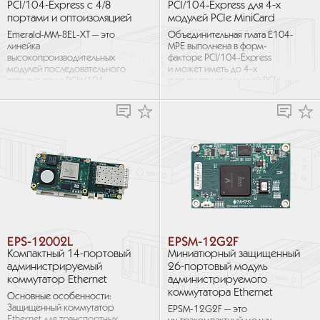
PCI/104-Express с 4/8
PCI/104‑Express для 4-х
портами и оптоизоляцией
модулей PCIe MiniCard
Emerald-MM-8EL-XT — это
Объединительная плата E104-
линейка
MPE выполнена в форм-
высокопроизводительных
факторе PCI/104-Express
модулей последовательного
и может иметь до 4-х
ввода-вывода PCIe/104
разъемов для модулей PCIe
«OneBank» с 4 или
MiniCard. Все четыре разъема
8 программно
имеют интерфейсы PCIe...
настраиваемыми портами
и опциональной...
EPS-12002L
EPSM-12G2F
Компактный 14-портовый
Миниатюрный защищенный
администрируемый
26-портовый модуль
коммутатор Ethernet
администрируемого
коммутатора Ethernet
Основные особенности:
Защищенный коммутатор
EPSM-12G2F — это
Ethernet для транспортных