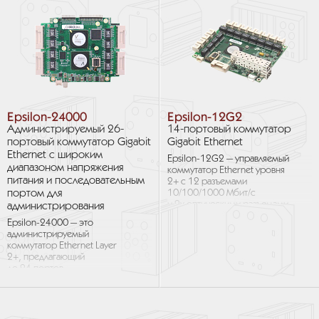
Epsilon-24000
Epsilon-12G2
Администрируемый 26-
14-портовый коммутатор
портовый коммутатор Gigabit
Gigabit Ethernet
Ethernet с широким
Epsilon-12G2 — управляемый
диапазоном напряжения
коммутатор Ethernet уровня
питания и последовательным
2+ с 12 разъемами
портом для
10/100/1000 Mбит/с
и 2x оптическими разъемами
администрирования
SFP на плате форм‑фактора
Epsilon-24000 — это
COM...
администрируемый
коммутатор Ethernet Layer
2+, предлагающий
до 24 портов
10/100/1000 Мб/с на витой
паре и 2 подключаемых порта
SFP...