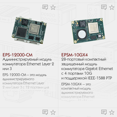
медной витой пары
возможностями модуля EPSM-
10/100/1000 Мб/с
10GX4, включая 24 порта...
в компактном...
EPS-12000-CM
EPSM-10GX4
Администрируемый модуль
28-портовый компактный
коммутатора Ethernet Layer 2
защищенный модуль
или 3
коммутатора Gigabit Ethernet
с 4 портами 10G
EPS-12000-CM — это модуль
и поддержкой IEEE-1588 PTP
администрируемого
коммутатора Ethernet Layer
EPSM-10GX4 — это
2 или Layer 3 с 12 портами для
компактный модуль
витой пары 10/100/1000 Мб/с
администрируемого
в сверхкомпактном форм-
коммутатора Ethernet
факторе COM...
размером 55×84 мм
с 24 портами
10/100/1000 Мб/с для витой
пары и 4 портами 10 Гб/с...