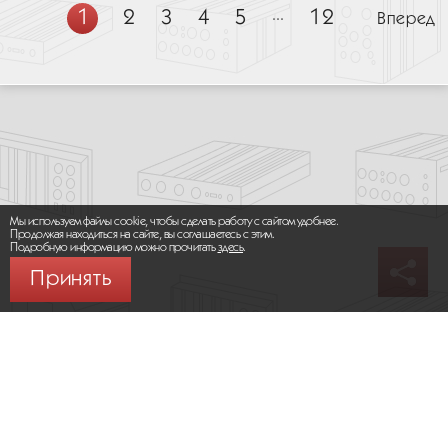
1
2
3
4
5
...
12
Вперед
Мы используем файлы cookie, чтобы сделать работу с сайтом удобнее.
Продолжая находиться на сайте, вы соглашаетесь с этим.
Подробную информацию можно прочитать
здесь
.
Принять
© 2026 ООО «МИКРОМАКС СИСТЕМС»
Карта сайта
/
Правила пользования сайтом
Политика конфиденциальности
Москва,
+7 (495) 275-83-36
Сайт разработан:
Progressive Media