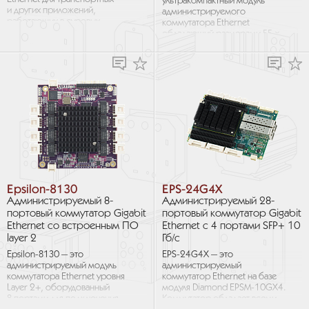
ультракомпактный модуль
и других приложений,
администрируемого
работающих в суровых
коммутатора Ethernet
условиях эксплуатации 12x
обладающий размерами 55 ×
портов Gigabit Ethernet для
84 мм и имеющий 24х порта
витой...
10/100/1000 Мб/с для витой
пары...
Epsilon-8130
EPS-24G4X
Администрируемый 8-
Администрируемый 28-
портовый коммутатор Gigabit
портовый коммутатор Gigabit
Ethernet со встроенным ПО
Ethernet с 4 портами SFP+ 10
layer 2
Гб/с
Epsilon-8130 — это
EPS-24G4X — это
администрируемый модуль
администрируемый
коммутатора Ethernet уровня
коммутатор Ethernet на базе
Layer 2+, оборудованный
модуля Diamond EPSM-10GX4.
8 портами для подключения
Коммутатор обладает всеми