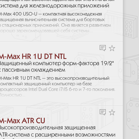
система для железнодорожных приложений
M-Max 400 USO-U — компактная высоконадежная
защищенная вычислительная система для бортовых
и стационарных приложений. Она является развитием
хорошо зарекомендовавшей себя системы...
M-Max HR 1U DT NTL
Защищенный компьютер форм-фактора 19/2"
с пассивным охлаждением
M-Max HR 1U DT NTL — это высокопроизводительный
компактный защищенный компьютер на базе
процессоров Intel Dual Core i7/i5 6-го и 7-го поколения.
Полностью...
M-Max ATR CU
Высокопроизводительная защищенная
ATR‑система с расширенными возможностями