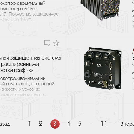
сокопроизводительный
омпьютер на базе
re i7. Полностью защищенное
фактора 19/2″...
ная защищенная система
с расширенными
отки графики
сокопроизводительный
ый компьютер, способный
в жестких условиях
е алюминиевое шасси...
1
2
3
4
5
...
11
азад
Впер