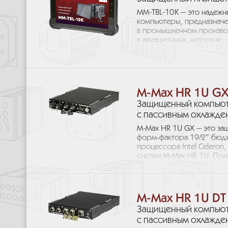
MM-TBL-10K — это надеж
компьютеры, предназначе
в промышленном производ
в авиационных, морских...
M-Max HR 1U G
Защищенный компьют
с пассивным охлажде
M-Max HR 1U GX — это з
форм‑фактора 19/2″ бюдж
процессора Intel Celero
систем M-Max HR 1U. Полн
M-Max HR 1U DT
Защищенный компьют
с пассивным охлажде