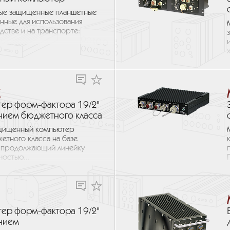
ные защищенные планшетные
нные для использования
стве и на транспорте:
X
ер форм-фактора 19/2"
нием бюджетного класса
ащищенный компьютер
етного класса на базе
n, продолжающий линейку
остью...
ер форм-фактора 19/2"
нием