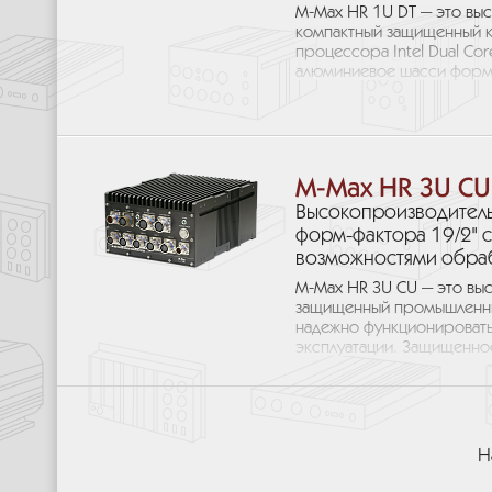
M-Max HR 1U DT — это вы
компактный защищенный к
процессора Intel Dual Co
алюминиевое шасси форм-
M-Max HR 3U CU
Высокопроизводитель
форм-фактора 19/2" 
возможностями обраб
M-Max HR 3U CU — это вы
защищенный промышленн
надежно функционировать 
эксплуатации. Защищенно
Н