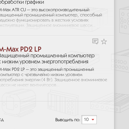
обработки графики
M-Max ATR CU — это высокопроизводительный
защищенный промышленный компьютер, способный
надежно функционировать в жестких условиях
эксплуатации. Защищенное алюминиевое шасси...
M-Max PD2 LP
Защищенный промышленный компьютер
с низким уровнем энергопотребления
M-Max PD2 LP — это защищенный промышленный
компьютер с чрезвычайно низким уровнем
потребления энергии (4 Вт). Защищенное алюминиевое
шасси не имеет вентиляторов...
ед
Выводить по:
10