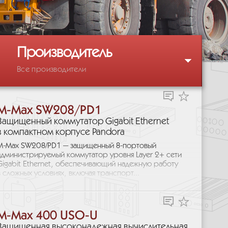
Производитель
Все производители
M-Max SW208/PD1
Защищенный коммутатор Gigabit Ethernet
в компактном корпусе Pandora
M-Max SW208/PD1 — защищенный 8-портовый
администрируемый коммутатор уровня Layer 2+ сети
Gigabit Ethernet, обеспечивающий надежную работу
в сложных условиях, включая транспорт...
M-Max 400 USO-U
Защищенная высоконадежная вычислительная