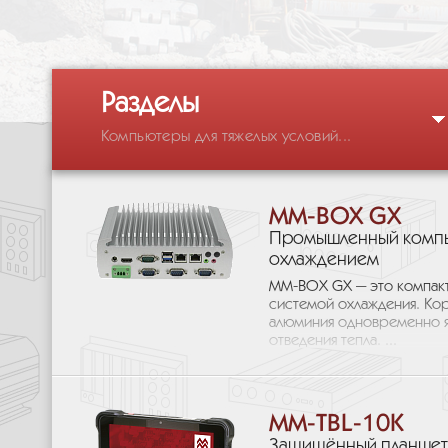
Разделы
Компьютеры для тяжелых условий...
MM-BOX GX
Промышленный компь
охлаждением
MM-BOX GX — это компакт
системой охлаждения. Кор
алюминия одновременно я
отведения тепла. ...
MM-TBL-10K
Защищённый планшет