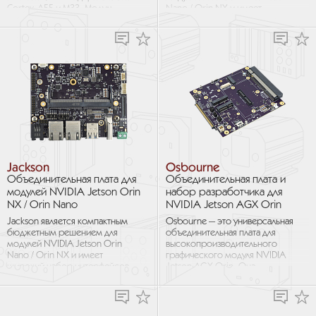
Cortex-A55 и M33. Модуль
Nano / Orin NX и имеет
оснащен встроенным
широкий набор интерфейсов
микронейронным
ввода-вывода. Встраиваемая
процессором Arm...
конструкция...
Jackson
Osbourne
Объединительная плата для
Объединительная плата и
модулей NVIDIA Jetson Orin
набор разработчика для
NX / Orin Nano
NVIDIA Jetson AGX Orin
Jackson является компактным
Osbourne — это универсальная
бюджетным решением для
объединительная плата для
модулей NVIDIA Jetson Orin
высокопроизводительного
Nano / Orin NX и имеет
графического модуля NVIDIA
широкий набор интерфейсов
Jetson AGX Orin. Она
ввода-вывода. Jackson выводит
предоставляет доступ ко всем
все интерфейсы...
возможностям ввода-вывода...