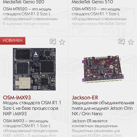
MediaTek Genio 520
MediaTek Genio 510
OSM-MTK520 — это модуль
OSM-MTK510 — это модуль
стандарта OSM R1.2 Size-L
стандарта OSM R1.1 Size-L
оборудованный современным
оборудованный современным
8-ядерным процессором
процессором MediaTek Genio
MediaTek Genio 520, 2-
510, 2-ядерным Arm Cortex-
ядерным Arm Cortex-A78 и 6-
A78 и 4-ядерным Cortex-A55.
ядерным Cortex-A55.
Ускоритель искусственного...
НОВИНКА
Ускоритель...
OSM-IMX93
Jackson-ER
Модуль стандарта OSM R1.1
Защищенная объединительная
Size-L на базе процессора
плата для модулей Jetson Orin
NXP i.MX93
NX / Orin Nano
OSM-IMX93 — это модуль
Jackson-ER является
стандарта OSM R1.1 Size-L
компактным защищенным
оборудованный процессором
бюджетным решением для
NXP i.MX93 с 2-ядерным Arm
модулей NVIDIA Jetson Orin