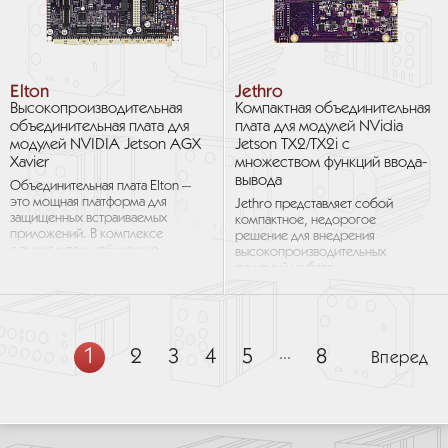
Elton
Jethro
Высокопроизводительная
Компактная объединительная
объединительная плата для
плата для модулей NVidia
модулей NVIDIA Jetson AGX
Jetson TX2/TX2i с
Xavier
множеством функций ввода-
вывода
Объединительная плата Elton —
это мощная платформа для
Jethro представляет собой
защищенных встраиваемых
компактное, недорогое
приложений. В комплексе
решение для внедрения
с вычислительной мощью
высокопроизводительных
NVIDIA Xavier, прочной
решений на базе
конструкцией...
компьютерных модулей NVidia
Jetson TX2/TX2i. Jethro
обеспечивает доступ...
1
2
3
4
5
...
8
Вперед