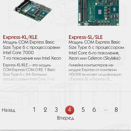
Express-KL/KLE
Express-SL/SLE
Модуль COM Express Basic
Модуль COM Express Basic
Size Type 6 с процессорами
Size Type 6 с процессором
Intel Core 7000
Intel Core 6‑го поколения,
7‑го поколения или Intel Xeon
Xeon или Celeron (Skylake)
Express-KL/KLE — это модуль
Линейка компьютеров-на-
COM Express COM.0 R2.1 Basic
модуле Express от компании
Size Type 6 с 64-битными
ADLINK включает модификации
процессорами Intel Core 7-го
cExpress-SL и Express-SL,
поколения или Xeon E3 (Kaby
отвечающие стандартам
Lake-H) и чипсетами Mobile
PICMG, компактного
Intel...
и стандартного форм-
фактора —...
1
2
3
4
5
6
...
8
Назад
Вперед