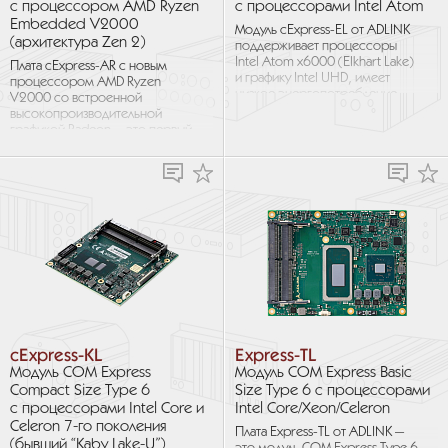
с процессором AMD Ryzen
с процессорами Intel Atom
Embedded V2000
Модуль cExpress-EL от ADLINK
(архитектура Zen 2)
поддерживает процессоры
Intel Atom x6000 (Elkhart Lake)
Плата cExpress-AR с новым
и графику Intel UHD, имеет
процессором AMD Ryzen
низкое энергопотребление
V2000 со встроенной
и высокоскоростные
высокопроизводительной
интерфейсы. cExpress-EL...
графикой Radeon — это первый
модуль Type 6 на рынке
с поддержкой 8-ядерного...
cExpress-KL
Express-TL
Модуль COM Express
Модуль COM Express Basic
Compact Size Type 6
Size Type 6 с процессорами
с процессорами Intel Core и
Intel Core/Xeon/Celeron
Celeron 7-го поколения
Плата Express-TL от ADLINK —
(бывший “Kaby Lake-U”)