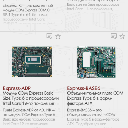
это модуль COM Express Type 6
Basic size на базе процессоров
cExpress-KL — это компактный
Intel Core 11-го поколения,
модуль COM Express COM.0
Xeon W и Celeron 6000. Это
R2.1 Type 6 с 64-битными
первый модуль COM...
процессорами Intel Core
i7/i5/i3 7-го поколения или Intel
Celeron с низким уровнем
тепловыделения...
Express-ADP
Express-BASE6
Модуль COM Express Basic
Объединительная плата COM
Size Type 6 с процессорами
Express Type 6 в форм-
Intel Core 12-го поколения
факторе ATX
Плата Express-ADP от ADLINK —
Express-BASE6 — это
это модуль COM Express Type 6
объединительная плата COM
Basic size на базе процессоров
Express Type 6 в форм-факторе
Intel Core 12-го поколения
ATX. Подобрав для нее