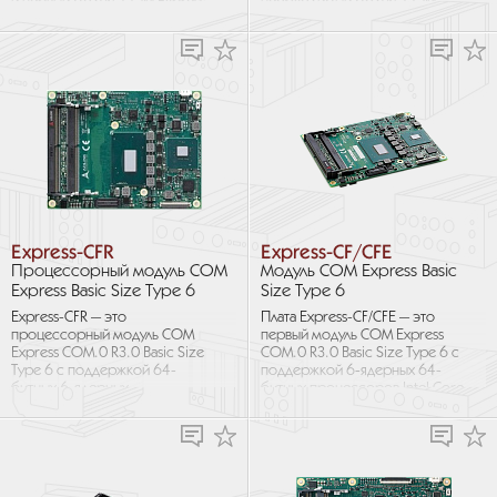
и первый модуль COM Express
необходимый модуль COM
с поддержкой...
Express Type 6 и стандартные
платы расширения...
Express-CFR
Express-CF/CFE
Процессорный модуль COM
Модуль COM Express Basic
Express Basic Size Type 6
Size Type 6
Express-CFR — это
Плата Express-CF/CFE — это
процессорный модуль COM
первый модуль COM Express
Express COM.0 R3.0 Basic Size
COM.0 R3.0 Basic Size Type 6 с
Type 6 с поддержкой 64-
поддержкой 6‑ядерных 64-
битных 6-ядерных
битных процессоров Intel Core
процессоров Intel Core 9-го
и Xeon 8-го поколения
поколения и Xeon (Coffeelake
(Coffeelake-H)...
Refresh-H)...