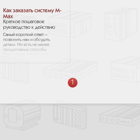
Как заказать систему M-
Max
Краткое пошаговое
руководство к действию
Самый короткий ответ —
позвонить нам и обсудить
детали. Но есть не менее
продуктивные способы.
Предлагаем два варианта.
Первый вариант — строить
выбор системы
от необходимого процессора
и, соответственно, требуемой
производительности. Второй,
1
отталкиваться от имеющихся
габаритных ограничений
и выбирать сначала
подходящий корпус.
Существуют и другие варианты
подходов к выбору нужной
системы M-Max. Звоните,
мы всегда сможем обсудить
их и найти верный. Далее
показаны некоторые
справочные материалы, чтобы
помочь определиться