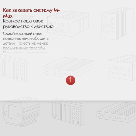
Как заказать систему M-
Max
Краткое пошаговое
руководство к действию
Самый короткий ответ —
позвонить нам и обсудить
детали. Но есть не менее
продуктивные способы.
Предлагаем два варианта.
Первый вариант — строить
выбор системы
от необходимого процессора
и, соответственно, требуемой
производительности. Второй,
1
отталкиваться от имеющихся
габаритных ограничений
и выбирать сначала
подходящий корпус.
Существуют и другие варианты
подходов к выбору нужной
системы M-Max. Звоните,
мы всегда сможем обсудить
их и найти верный. Далее
показаны некоторые
справочные материалы, чтобы
помочь определиться