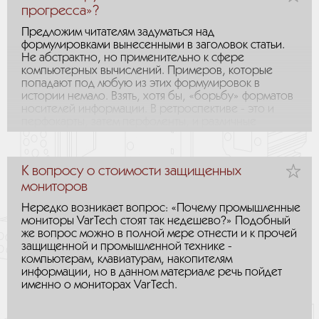
прогресса»?
Предложим читателям задуматься над
формулировками вынесенными в заголовок статьи.
Не абстрактно, но применительно к сфере
компьютерных вычислений. Примеров, которые
попадают под любую из этих формулировок в
истории немало. Взять, хотя бы, «борьбу» форматов
носителей информации. В ретроспективе - это и
перфокарты, затем перфоленты, и различные
варианты магнитных носителей от громоздких
жестких дисков, до компактных «винчестеров». В
этой связи можно вспомнить и дискеты, и магнито-
К вопросу о стоимости защищенных
оптические диски, и компакт-диски, DVD, диски
BluRay, а также множество различных вариантов,
мониторов
которые так и не получили массового
Нередко возникает вопрос: «Почему промышленные
распространения.
мониторы VarTech стоят так недешево?» Подобный
же вопрос можно в полной мере отнести и к прочей
защищенной и промышленной технике -
компьютерам, клавиатурам, накопителям
информации, но в данном материале речь пойдет
именно о мониторах VarTech.