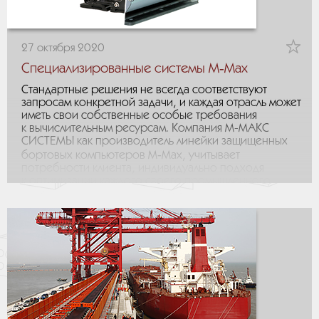
27 октября 2020
Специализированные системы М‑Мах
Стандартные решения не всегда соответствуют
запросам конкретной задачи, и каждая отрасль может
иметь свои собственные особые требования
к вычислительным ресурсам. Компания М-МАКС
СИСТЕМЫ как производитель линейки защищенных
бортовых компьютеров M‑Max, учитывает
потребности клиента, индивидуально подходя
к оптимизации каждого своего промышленного
компьютера. Системы M‑Max разработаны для
эксплуатации в жестких условиях окружающей среды.
Они прекрасно приспособлены для использования
в поездах или судах, для установки на минимально
защищенных открытых площадках, выдерживать
воздействие экстремальных температур, пыли,
влажности и вибрации, характерных для
промышленной среды. Некоторые из наших
многочисленных моделей приведены ниже.