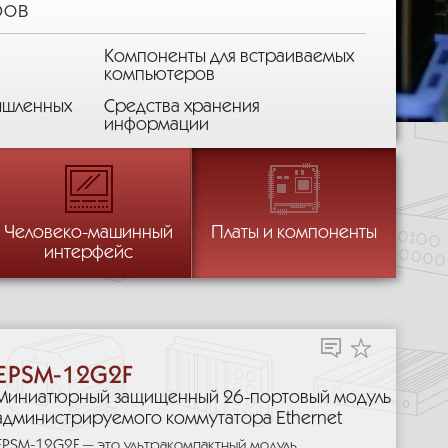
ров
Компоненты для встраиваемых
компьютеров
ышленных
Средства хранения
ров
информации
ров
ров
ых
ормации
Шасси и платформы
Средства отображения
Человеко-машинный
Платы и компоненты
информации
интерфейс
Контрольно-измерительные
устройства
EPSM-12G2F
Миниатюрный защищенный 26-портовый модуль
администрируемого коммутатора Ethernet
EPSM-12G2F — это ультракомпактный модуль