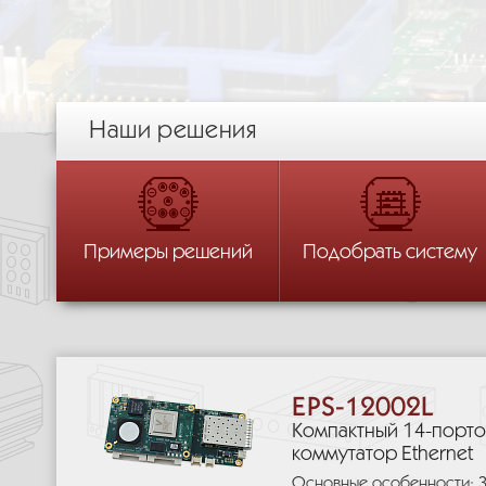
Наши решения
Наши решения
Наши решения
Наши решения
От процессора
Статьи
Обзор технологи
От корпуса
Бортовые
Железнодорожные
Примеры решений
Подобрать систему
Каталоги производителей
Специализирован
Стационарные
Морские
модели М-Мах
EPS-12002L
Компактный 14-порт
коммутатор Ethernet
Основные особенности: 