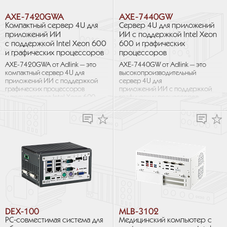
AXE-7420GWA
AXE-7440GW
Компактный сервер 4U для
Сервер 4U для приложений
приложений ИИ
ИИ с поддержкой Intel Xeon
с поддержкой Intel Xeon 600
600 и графических
и графических процессоров
процессоров
AXE-7420GWA от Adlink — это
AXE-7440GW от Adlink — это
компактный сервер 4U для
высокопроизводительный
приложений ИИ с поддержкой
сервер 4U для
графических процессоров
приложений ИИ с поддержкой
и процессоров Intel Xeon 600
графических процессоров
с TDP до 350 Вт. Сервер создан
и процессоров Intel Xeon 600
для приложений баз данных,
с TDP до 350 Вт. Сервер
работающих в условиях
предназначен для объемных
ограниченного пространства.
параллельных вычислений.
Компактное шасси (550 мм)
Он оборудован 11 слотами
позволяет эффективнее
расширения и поддерживает
использовать пространство,
до 4 двойных графических плат
а 12 слотов расширения
PCIe Gen5×16 через плату
позволяют внедрять сложные
расширения, что обеспечивает
автоматические задачи
необходимую вычислительную
и возможности ИИ
мощность для запуска больших
в существующую
языковых моделей (LLM)
инфраструктуру.
и сложных многомодальных
DEX-100
MLB-3102
граничных приложений ИИ.
PC-совместимая система для
Медицинский компьютер с